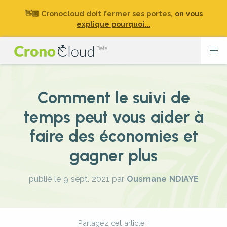
👋🏽 Cronocloud doit fermer ses portes,
on vous
explique pourquoi...
Comment le suivi de
temps peut vous aider à
faire des économies et
gagner plus
publié le 9 sept. 2021
par
Ousmane NDIAYE
Partagez cet article !